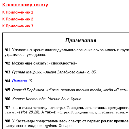
К основному тексту
К Приложению 1
К Приложению 2
К Приложению 3
Примечания
*01
У
животных кроме индивидуального сознания сохранилось и груп
утратилось, уже давно.
*02
Можно еще сказать: «способностей»
*03
Густав Майринк. «Ангел Западного окна» с. 85
.
*04
Пелевин
15
*05
Георгий Гюрджиев. «Жизнь реальна только тогда, когда «Я есмь
*06
Карлос Кастанеда. Учение дона Хуана
*07
 «... 
и сказал человеку: вот, страх Господень есть истинная премудрость,
разум
Иов 28,28
). А также: «
Страх Господень чист, пребывает вовек.
.»(
»
*08
У Кастанеды представлен весь спектр: от первых робких проявле
виртуозного владения дублем Хенаро.