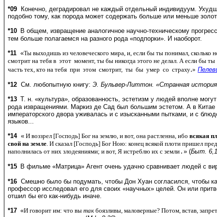
*09
Конечно, деградировал не каждый отдельный индивидуум. Ухудш
подобно тому, как порода может содержать больше или меньше золота
*10
В общем, извращение аналогичное научно-техническому прогрес
тем больше полагаемся на разного рода «подпорки». И наоборот.
*11
  «
Ты выходишь из человеческого мира, и, если бы ты понимал, сколько н
смотрит на тебя в  этот  момент, ты бы никогда этого не делал. А если бы ты 
.
часть тех, кто на тебя  при  этом  смотрит,  ты  бы  умер  со  страху
»
Пелев
*12
См. любопытную книгу:
Э. Бульвер-Литтон. «Странная истори
*13
Т. н. «культура», образованность, эстетизм у людей вполне могу
рода извращениями. Маркиз де Сад был большим эстетом. А в Китае 
императорского двора уживалась и с изысканными пытками, и с блю
языков...
*14
  «
 И воззрел [Господь] Бог на землю, и вот, она растленна, ибо 
всякая пл
свой на земле
. И сказал [Господь] Бог Ною: конец всякой плоти пришел пред
наполнилась от них злодеяниями; и вот, Я истреблю их с земли
» (
Быт. 6,1
.
*15
В фильме «Матрица» Агент очень удачно сравнивает людей с ви
*16
Смешно было бы подумать, чтобы Дон Хуан согласился, чтобы ка
профессор исследовал его для своих «научных» целей. Он или прит
отшил бы его как-нибудь иначе.
*17
«
И говорит им: что вы
так
боязливы, маловерные? Потом, встав, запрет