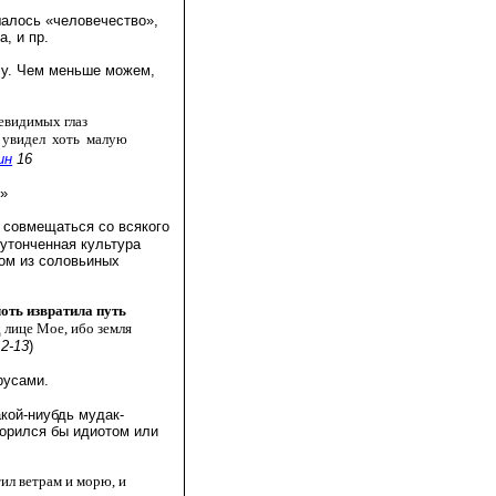
алось «человечество»,
, и пр.
су. Чем меньше можем,
евидимых глаз 
 увидел  хоть  малую  
ин
 16
я
»
т совмещаться со всякого
утонченная культура
дом из соловьиных
оть извратила путь 
 лице Мое, ибо земля 
2-13
)
русами.
кой-ниубдь мудак-
ворился бы идиотом или
ил ветрам и морю, и