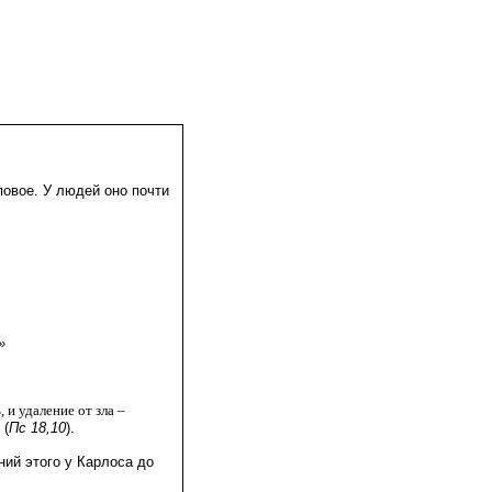
повое. У людей оно почти
»
 и удаление от зла – 
(
Пс 18,10
).
 
ний этого у Карлоса до