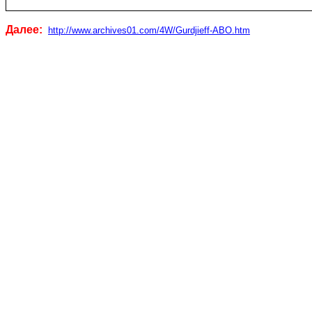
Далее:
http
://
www
.
archives
01.
com
/4
W
/
Gurdjieff
-
ABO
.
htm