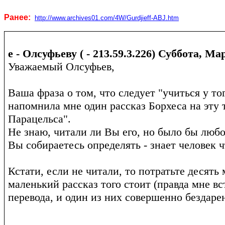
Ранее:
http
://
www
.
archives
01.
com
/4
W
/
Gurdjieff
-
ABJ
.
htm
е - Олсуфьеву ( - 213.59.3.226)
Суббота, Март
Уважаемый Олсуфьев,
Ваша фраза о том, что следует "учиться у тог
напомнила мне один рассказ Борхеса на эту т
Парацельса".
Не знаю, читали ли Вы его, но было бы любо
Вы собираетесь определять - знает человек 
Кстати, если не читали, то потратьте десять 
маленький рассказ того стоит (правда мне вс
перевода, и один из них совершенно бездарен