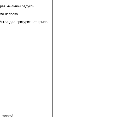
грая мыльной радугой.
мо неловко...
нгел дал прикурить от крыла.
 голову!