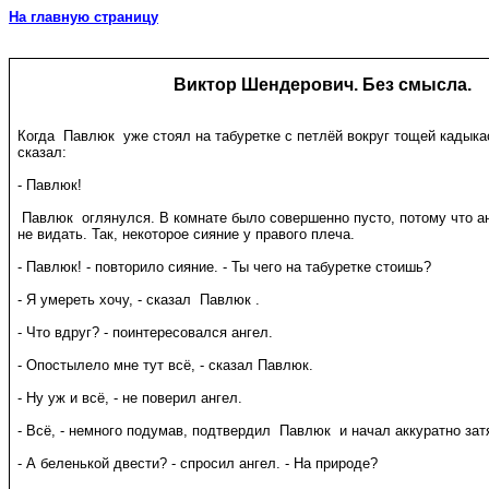
На главную страницу
Виктор Шендерович. Без смысла.
Когда Павлюк уже стоял на табуретке с петлёй вокруг тощей кадыка
сказал:
- Павлюк!
Павлюк оглянулся. В комнате было совершенно пусто, потому что ан
не видать. Так, некоторое сияние у правого плеча.
- Павлюк! - повторило сияние. - Ты чего на табуретке стоишь?
- Я умереть хочу, - сказал Павлюк .
- Что вдруг? - поинтересовался ангел.
- Опостылело мне тут всё, - сказал Павлюк.
- Ну уж и всё, - не поверил ангел.
- Всё, - немного подумав, подтвердил Павлюк и начал аккуратно зат
- А беленькой двести? - спросил ангел. - На природе?