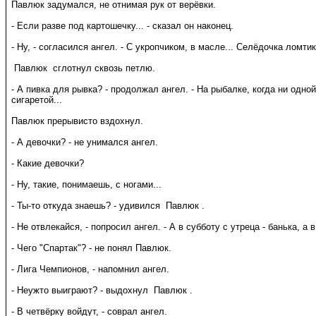
Павлюк задумался, не отнимая рук от верёвки.
- Если разве под картошечку... - сказал он наконец.
- Ну, - согласился ангел. - С укропчиком, в масле... Селёдочка ломти
Павлюк сглотнул сквозь петлю.
- А пивка для рывка? - продолжал ангел. - На рыбалке, когда ни одно
сигаретой...
Павлюк прерывисто вздохнул.
- А девочки? - не унимался ангел.
- Какие девочки?
- Ну, такие, понимаешь, с ногами...
- Ты-то откуда знаешь? - удивился Павлюк .
- Не отвлекайся, - попросил ангел. - А в субботу с утреца - банька, а 
- Чего "Спартак"? - не понял Павлюк.
- Лига Чемпионов, - напомнил ангел.
- Неужто выиграют? - выдохнул Павлюк .
- В четвёрку войдут, - соврал ангел.