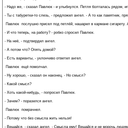
- Надо же, - сказал Павлюк - и улыбнулся. Петля болталась рядом, и
- Ты с табуретки-то слезь, - предложил ангел. - А то как памятник, пря
Павлюк послушно присел под петлёй, нашарил в кармане сигарету. А
- И что теперь, на работу? - робко спросил Павлюк.
- На неё, - подтвердил ангел.
- А потом что? Опять домой?
- Есть варианты, - уклончиво ответил ангел.
Павлюк ещё помолчал.
- Ну хорошо, - сказал он наконец. - Но смысл?
- Какой смысл?
- Хоть какой-нибудь, - попросил Павлюк.
- Зачем? - поразился ангел.
Павлюк помрачнел.
- Потому что без смысла жить нельзя!
- Вешайся, - сказал ангел. - Смысла ему! Вешайся и не морочь людям