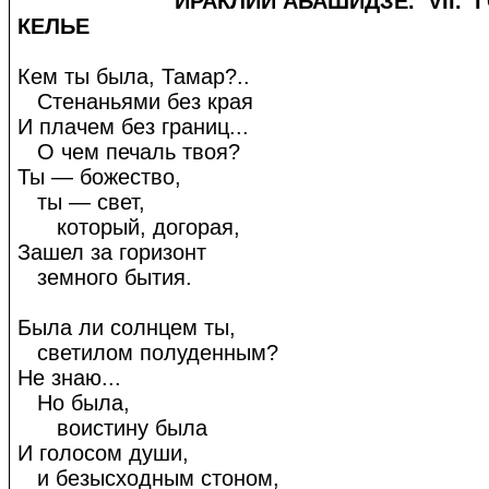
ИРАКЛИЙ АБАШИДЗЕ. VII. ГОЛ
КЕЛЬЕ
Кем ты была, Тамар?..
Стенаньями без края
И плачем без границ...
О чем печаль твоя?
Ты — божество,
ты — свет,
который, догорая,
Зашел за горизонт
земного бытия.
Была ли солнцем ты,
светилом полуденным?
Не знаю...
Но была,
воистину была
И голосом души,
и безысходным стоном,