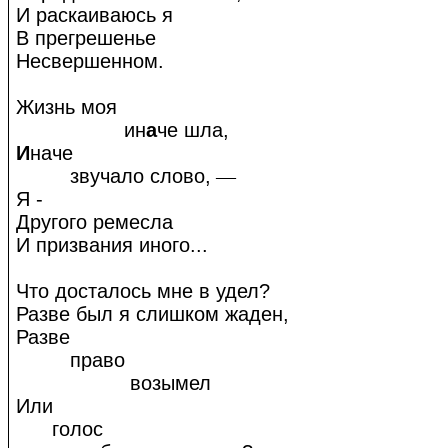
И раскаиваюсь я
В прегрешенье
Несвершенном.
Жизнь моя
ин
а
че шла,
И
наче
звучало слово,
—
Я -
Другого ремесла
И призвания иного...
Что досталось мне в удел?
Разве был я слишком жаден,
Разве
право
возымел
Или
голос