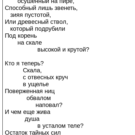
осушенный на пире,
Способный лишь звенеть,
зияя пустотой,
Или древесный ствол,
который подрубили
Под корень
на скале
высокой и крутой?
Кто я теперь?
Скала,
с отвесных круч
в ущелье
Поверженная ниц
обвалом
наповал?
И чем еще жива
душа
в усталом теле?
Остаток тайных сил