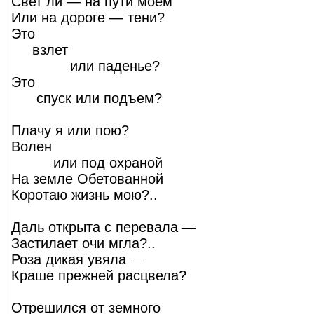
Свет ли — на пути моем
Или на дороге — тени?
Это
взлет
или паденье?
Это
спуск или подъем?
Плачу я или пою?
Волен
или под охраной
На земле Обетованной
Коротаю жизнь мою?..
Даль открыта с перевала
—
Застилает очи мгла?..
Роза дикая увяла
—
Краше прежней расцвела?
Отрешился от земного