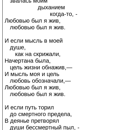
звалась моим
дыханием
когда-то, -
Любовью был я жив,
любовью был я жив.
И если мысль в моей
душе,
как на скрижали,
Начертана была,
цель жизни обнажив,—
И мысль моя и цель
любовь обозначали,—
Любовью был я жив,
любовью был я жив.
И если путь торил
до смертного предела,
В деянье претворял
души бессмертный пыл, -