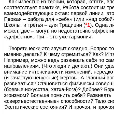
Как известно из теории, которая, кстати, вп
соответствует практике, Работа состоит из тр
взаимодействующих октав: первой линии, вто
Первая – работа для «себя» (или «над собой»
Школы, и третья – для Традиции (
*1
). Одна л
может, две – могут, но недостаточно эффекти
«дефектно». Три – это уже гармония.
Теоретически это звучит складно. Вопрос то
именно делать? К чему стремиться? Как? И т
Например, можно ведь развивать себя по с
направлениям. (Что люди и делают.) Они уд
внимание интенсивности изменений, нередко
(и зачастую ненужные) жертвы. А главный во
развиваться? Становиться физически соверш
(боевые искусства, хатха-йога)? Добрее? Бор
эгоизмом? Больше помнить себя? Развивать
«сверхъестественные» способности? Тело с
Экстатические состояния? И прочая, и прочая