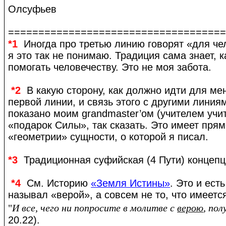
Олсуфьев
===================================
*1
Иногда про третью линию говорят «для че
я это так не понимаю. Традиция сама знает, к
помогать человечеству. Это не моя забота.
*2
В какую сторону, как должно идти для ме
первой линии, и связь этого с другими лини
показано моим grandmaster’ом (учителем учит
«подарок Силы», так сказать. Это имеет пря
«геометрии» сущности, о которой я писал.
*3
Традиционная суфийская (4 Пути) концепц
*4
См. Историю
«Земля Истины»
. Это и есть
называл «верой», а совсем не то, что имеетс
"
И все, чего ни попросите в молитве с
верою
, по
20.22).