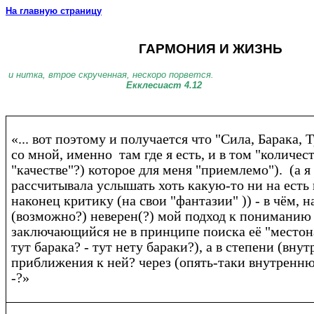
На главную страницу
ГАРМОНИЯ И ЖИЗНЬ
и нитка, втрое скрученная, нескоро порвется.
Екклесиаст 4.12
«... вот поэтому и получается что "Сила, Барака, Т
со мной, именно там где я есть, и в том "количест
"качестве"?) которое для меня "приемлемо"). (а я 
рассчитывала услышать хоть какую-то ни на ест
наконец критику (на свои "фантазии" )) - в чём, 
(возможно?) неверен(?) мой подход к пониманию
заключающийся не в принципе поиска её "местон
тут барака? - тут нету бараки?), а в степени (вну
приближения к ней? через (опять-таки внутренню
-?»