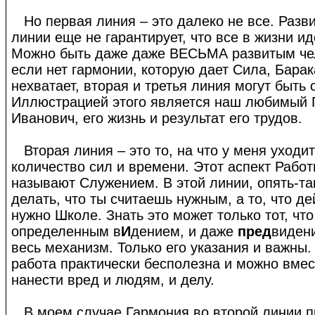
Но первая линия – это далеко не все. Разви
линии еще не гарантирует, что все в жизни и
Можно быть даже даже ВЕСЬМА развитым че
если нет гармонии, которую дает Сила, Барак
нехватает, вторая и третья линия могут быть
Иллюстрацией этого является наш любимый 
Иванович, его жизнь и результат его трудов.
Вторая линия – это то, на что у меня уходи
количество сил и времени. Этот аспект Работ
называют Служением. В этой линии, опять-так
делать, что ты считаешь нужным, а то, что д
нужно Школе. Знать это может только тот, чт
определенным в
И
дением, и даже
пред
видени
весь механизм. Только его указания и важны.
работа практически бесполезна и можно вме
нанести вред и людям, и делу.
В моем случае Гармония во второй линии п