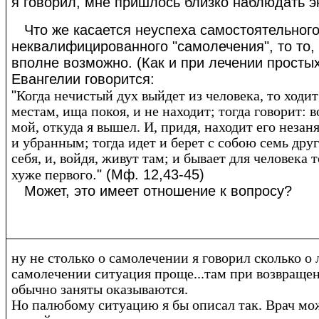
я говорил, мне пришлось близко наблюдать э
Что же касается неуспеха самостоятельног
неквалифицированного "самолечения", то то, 
вполне возможно. (Как и при лечении простых
Евангелии говорится:
"
Когда нечистый дух выйдет из человека, то ходи
местам, ища покоя, и не находит; тогда говорит: 
мой, откуда я вышел. И, придя, находит его неза
и убранным; тогда идет и берет с собою семь дру
себя, и, войдя, живут там; и бывает для человека 
." (Мф. 12,43-45)
хуже первого
Может, это имеет отношение к вопросу?
ну не столько о самолечении я говорил сколько о
самолечении ситуация проще...там при возвраще
обычно заняты оказываются.
Но палюбому ситуацию я бы описал так. Врач мож