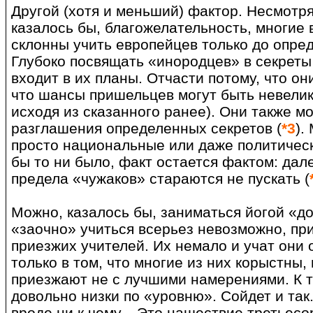
Другой (хотя и меньший) фактор. Несмотр
казалось бы, благожелательность, многие
склонны учить европейцев только до опре
Глубоко посвящать «инородцев» в секреты 
входит в их планы. Отчасти потому, что он
что шансы пришельцев могут быть невелик
исходя из сказанного ранее). Они также мо
разглашения определенных секретов (
*3
).
просто национальные или даже политическ
бы то ни было, факт остается фактом: дал
предела «чужаков» стараются не пускать (
Можно, казалось бы, заниматься йогой «до
«заочно» учиться всерьез невозможно, при
приезжих учителей. Их немало и учат они 
только в том, что многие из них корыстны
приезжают не с лучшими намерениями. К 
довольно низки по «уровню». Сойдет и так
вроде ни к чему... Это нашествие третьес