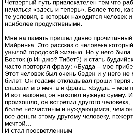
Четвертый путь привлекателен тем что раб
начаться «здесь и теперь». Более того, ка
те условия, в которых находится человек 
наиболее продуктивными.
Мне на память пришел давно прочитанный 
Майринка. Это рассказ о человеке который
унылой городской жизнью. Но у него была 
Восток (в Индию? Тибет?) и стать буддийс
часто повторял фразу: «Будда – мое приб
Этот человек был очень беден и у него не
билет. Он годами откладывал гроши терпя 
спасали его мечта и фраза: «Будда – мо
И вот наконец он накопил нужную сумму. И
произошло, он встретил другого человека,
более несчастным и нуждающимся, чем он 
все деньги этому другому человеку, пожер
мечтой…
И стал просветленным.