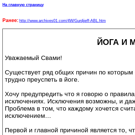
На главную страницу
Ранее:
http
://
www
.
archives
01.
com
/4
W
/
Gurdjieff
-
ABL
.
htm
ЙОГА И 
Уважаемый Свами!
Существует ряд общих причин по которым
трудно преуспеть в йоге.
Хочу предупредить что я говорю о правила
исключениях. Исключения возможны, и да
Проблема в том, что каждому хочется счит
исключением…
Первой и главной причиной является то, чт